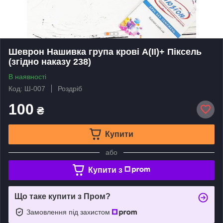
Шеврон Нашивка група крові A(II)+ Піксель
(згідно наказу 238)
В наявності
Код: Ш-007
Роздріб
100
₴
Купити
або
Купити з
Що таке купити з Пром?
Замовлення під захистом