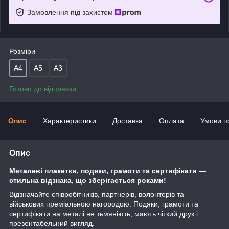
Замовлення під захистом
Розміри
А4
А5
А3
Готово до відправки
Опис
Характеристики
Доставка
Оплата
Умови п
Опис
Металеві
плакетки,
подяки, грамоти та сертифікати —
стильна відзнака, що зберігається роками!
Відзначайте співробітників, партнерів, волонтерів та
військових преміальною нагородою. Подяки, грамоти та
сертифікати на металі не тьмяніють, мають чіткий друк і
презентабельний вигляд.