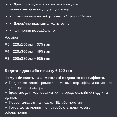
Друк проводитися на металі методом
повнокольорового друку сублімації.
Колір металу на вибір: золото / срібло / білий
Дерев'яна підкладка: колір венге
Кріплення передбачено
Розміри
А5 - 220х150мм = 375 грн
А4 - 220х300мм = 495 грн
А3 - 300х380мм = 965 грн
Додати підпис або печатку + 100 грн
Чому обирають наші металеві подяки та сертифікати:
✔ Подяки металеві, грамоти на металі, сертифікати на металі
— довговічні та статусні
✔ Ідеально для корпоративних нагород, офіційних подяк та
відзнак
✔ Персоналізація під подію, ПІБ або логотип
✔ Готові до вручення, не потребують додаткового
оформлення