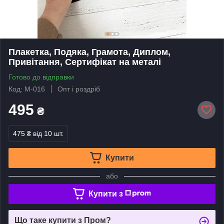
Плакетка, Подяка, Грамота, Диплом,
Привітання, Сертифікат на металі
Готово до відправки
Код: М-016
Опт і роздріб
495
₴
475 ₴
від 10 шт.
Купити
або
Купити з
Що таке купити з Пром?