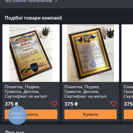
Всі умови повернення
Подібні товари компанії
Плакетка, Подяка,
Плакетка, Подяка,
Плак
Грамота, Диплом,
Грамота, Диплом,
Грам
Сертифікат на металі
Сертифікат на металі
Серт
375
375
375
₴
₴
Купити
Купити
Про нас