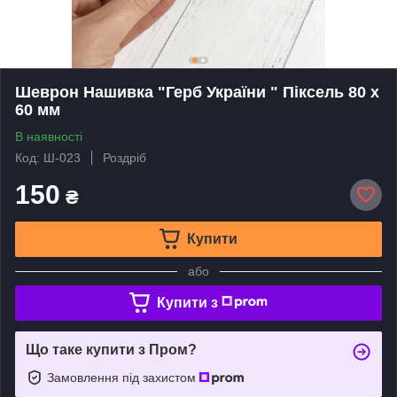
Шеврон Нашивка "Герб України " Піксель 80 х
60 мм
В наявності
Код: Ш-023
Роздріб
150
₴
Купити
або
Купити з
Що таке купити з Пром?
Замовлення під захистом