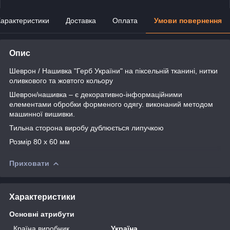
арактеристики
Доставка
Оплата
Умови повернення
Опис
Шеврон / Нашивка "Герб України" на піксельній тканині, нитки
оливкового та жовтого кольору
Шеврон/нашивка – є декоративно-інформаційними
елементами обробки форменого одягу. виконаний методом
машинної вишивки.
Тильна сторона виробу дублюється липучкою
Розмір 80 х 60 мм
Приховати
Характеристики
Основні атрибути
Країна виробник
Україна