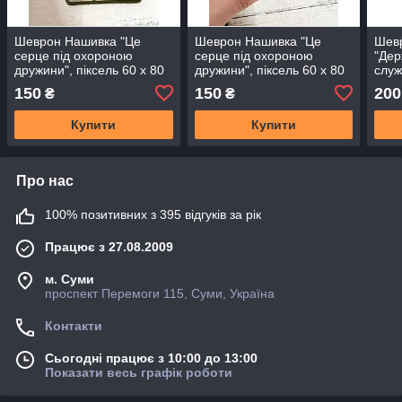
Шеврон Нашивка "Це
Шеврон Нашивка "Це
Шев
серце під охороною
серце під охороною
"Дер
дружини", піксель 60 х 80
дружини", піксель 60 х 80
служ
мм
мм
150
150
200
₴
₴
Купити
Купити
Про нас
100% позитивних з 395 відгуків за рік
Працює з 27.08.2009
м. Суми
проспект Перемоги 115, Суми, Україна
Контакти
Сьогодні працює з 10:00 до 13:00
Показати весь графік роботи