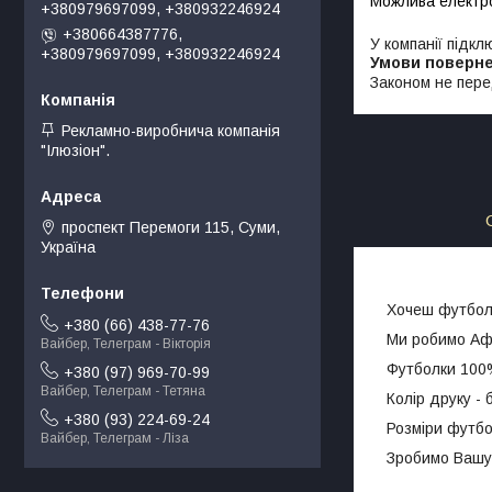
+380979697099, +380932246924
+380664387776,
У компанії підкл
+380979697099, +380932246924
Законом не пере
Рекламно-виробнича компанія
"Ілюзіон".
проспект Перемоги 115, Суми,
Україна
Хочеш футболк
+380 (66) 438-77-76
Ми робимо Афі
Вайбер, Телеграм - Вікторія
Футболки 100% 
+380 (97) 969-70-99
Вайбер, Телеграм - Тетяна
Колір друку - 
+380 (93) 224-69-24
Розміри футбол
Вайбер, Телеграм - Ліза
Зробимо Вашу 