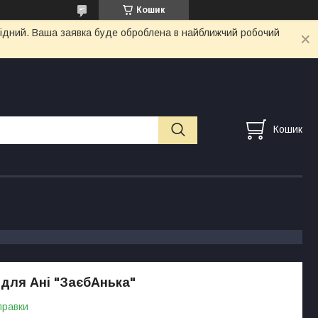
Кошик
ихідний. Ваша заявка буде оброблена в найближчий робочий
Кошик
для Ані "ЗаєбАнька"
правки