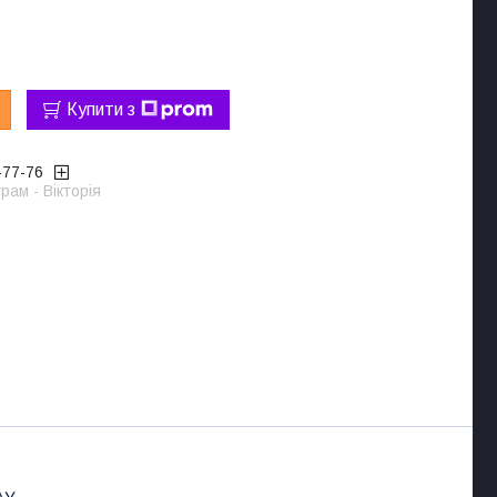
Купити з
-77-76
рам - Вікторія