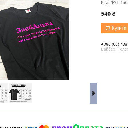
Код:
ФУТ-156
540 ₴
Купити
+380 (66) 438
Вайбер, Телег