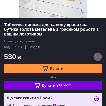
Табличка вивіска для салону краси спа
бутика золота металева з графіком роботи з
вашим логотипом
Готово до відправки
Код: ГР-034
Роздріб
530
₴
Купити
або
Купити з
Що таке купити з Пром?
Замовлення під захистом