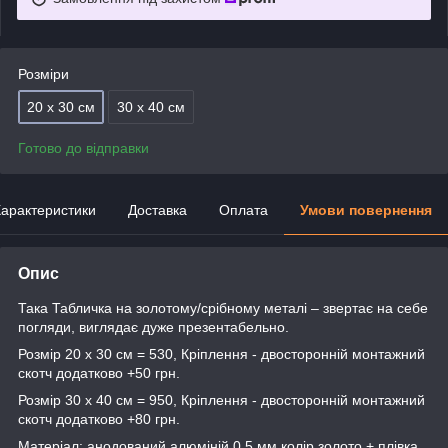
Розміри
20 х 30 см
30 х 40 см
Готово до відправки
арактеристики
Доставка
Оплата
Умови повернення
Опис
Така Табличка на золотому/срібному металі – звертає на себе
погляди, виглядає дуже презентабельно.
Розмір 20 х 30 см = 530, Кріплення - двосторонній монтажний
скотч додатково +50 грн.
Розмір 30 х 40 см = 950, Кріплення - двосторонній монтажний
скотч додатково +80 грн.
Матеріал: анодований алюміній 0,5 мм колір золото + плівка