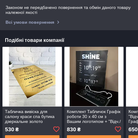
Законом не передбачено повернення та обмін даного товару
належної якості
Всі умови повернення
Подібні товари компанії
Табличка вивіска для
Комплект Табличок Графік
Комп
салону краси спа бутика
роботи 30 х 40 см з
"Від
дзеркальне золото
Вашим логотипом + "Відч./
Граф
металева з графіком
зач."(графіт +
лого
530
830
650
₴
₴
роботи з вашим
металізоване срібло)
логотипом