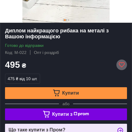
Диплом найкращого рибака на металі з
Вашою інформацією
Готово до відправки
Код: М-022
Опт і роздріб
495
₴
475 ₴
від 10 шт.
Купити
або
Купити з
Що таке купити з Пром?