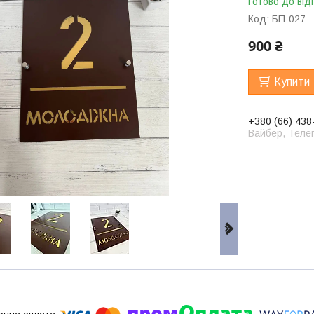
Готово до від
Код:
БП-027
900 ₴
Купити
+380 (66) 438
Вайбер, Телег