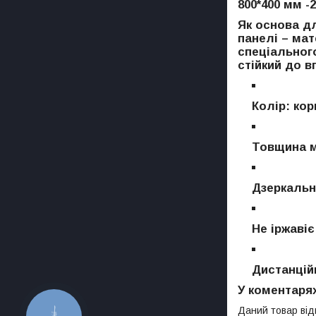
800*400 мм -2
Як основа д
панелі – ма
спеціального
стійкий до 
Колір: ко
Товщина м
Дзеркальн
Не іржавіє
Дистанційн
У коментарях
Даний товар ві
КНОПКА