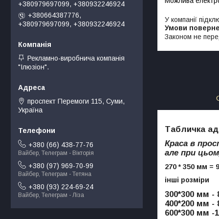
+380979697099, +380932246924
+380664387776,
У компанії підкл
+380979697099, +380932246924
Законом не пере
Рекламно-виробнича компанія
"Ілюзіон".
проспект Перемоги 115, Суми,
Україна
Табличка ад
Краса в прос
+380 (66) 438-77-76
але при цьом
Вайбер, Телеграм - Вікторія
+380 (97) 969-70-99
270 * 350 мм = 
Вайбер, Телеграм - Тетяна
інші розміри
+380 (93) 224-69-24
300*300 мм - 
Вайбер, Телеграм - Ліза
400*200 мм - 
600*300 мм -1