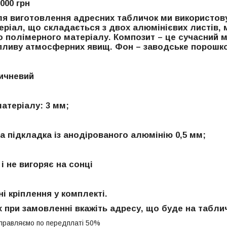
000 грн
ля виготовлення адресних табличок ми використов
теріал, що складається з двох алюмінієвих листів,
 полімерного матеріалу. Композит – це сучасний м
впливу атмосферних явищ. Фон – заводське порошк
ричневий
атеріалу: 3 мм;
а підкладка із анодірованого алюмінію 0,5 мм;
 і не вигоряє на сонці
і кріплення у комплекті.
 при замовленні вкажіть адресу, що буде на табли
дправляємо по передплаті 50%