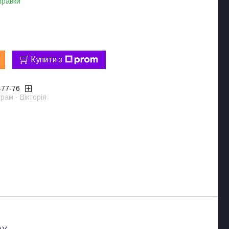
правки
Купити з
-77-76
рам - Вікторія