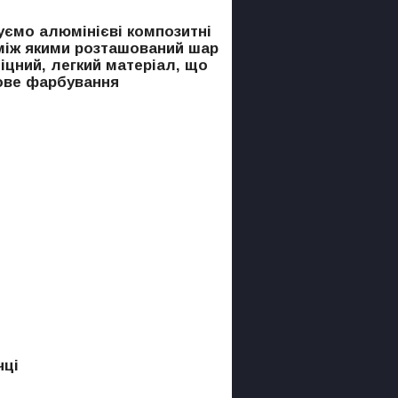
уємо алюмінієві композитні
 між якими розташований шар
іцний, легкий матеріал, що
ове фарбування
чці