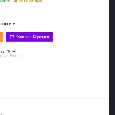
правки
Оптом і в роздріб
ві ціни
Купити з
-77-76
рам - Вікторія