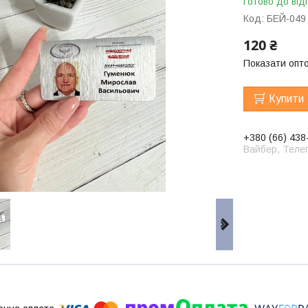
Готово до від
Код:
БЕЙ-049
120 ₴
Показати опто
Купити
+380 (66) 438
Вайбер, Телег