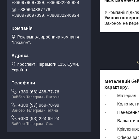
+380979697099, +380932246924
+380664387776,
У компанії підкл
+380979697099, +380932246924
Законом не пере
Рекламно-виробнича компанія
"Ілюзіон".
проспект Перемоги 115, Суми,
Україна
Металевий бей
характеру.
+380 (66) 438-77-76
· Матеріал: ме
Вайбер, Телеграм - Вікторія
· Колір металу:
+380 (97) 969-70-99
Вайбер, Телеграм - Тетяна
· Нанесення ло
+380 (93) 224-69-24
· Варіанти пер
Вайбер, Телеграм - Ліза
· Кріплення: м
· Сфера застосу