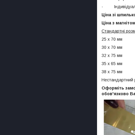
· Індивідуальн
Ціна зі шпильк
Ціна з магнітом
Стандартні розм
25 х 70 мм
30 х 70 мм
32 х 75 мм
35 х 65 мм
38 х 75 мм
Нестандартний р
Оформіть замо
обов'язково В