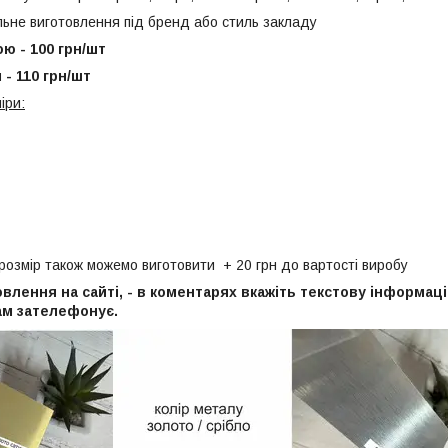
е виготовлення під бренд або стиль закладу
ою - 100 грн/шт
 - 110 грн/шт
іри:
озмір також можемо виготовити + 20 грн до вартості виробу
влення на сайті, - в коментарях вкажіть текстову інформа
ам зателефонує.