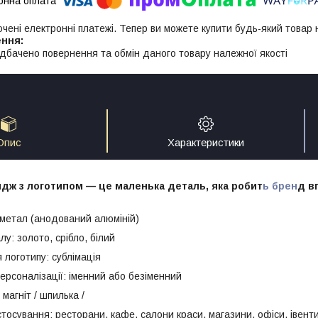
ючені електронні платежі. Тепер ви можете купити будь-який товар
дбачено повернення та обмін даного товару належної якості
Опис
Характеристики
дж з логотипом — це маленька деталь, яка робит
ь брен
д в
тал (анодований алюміній)
 золото, срібло, білий
готипу: сублімація
соналізації: іменний або безіменний
агніт / шпилька /
вання: ресторани, кафе, салони краси, магазини, офіси, івент