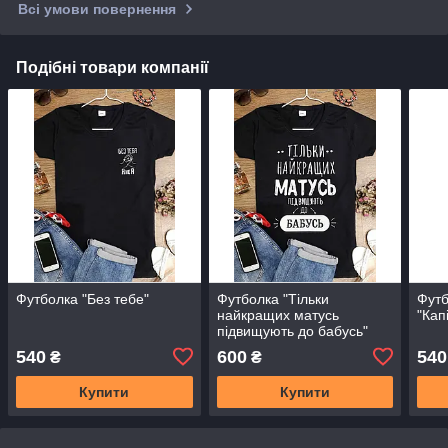
Всі умови повернення
Подібні товари компанії
Футболка "Без тебе"
Футболка "Тільки
Футб
найкращих матусь
"Кап
підвищують до бабусь"
540
600
540
₴
₴
Купити
Купити