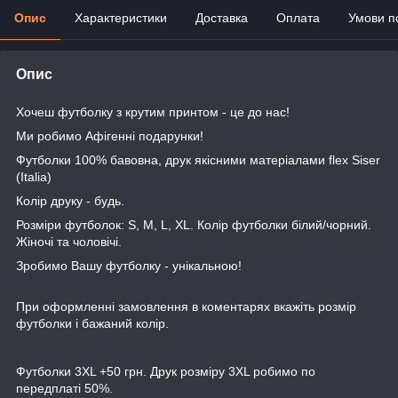
Опис
Характеристики
Доставка
Оплата
Умови п
Опис
Хочеш футболку з крутим принтом - це до нас!
Ми робимо Афігенні подарунки!
Футболки 100% бавовна, друк якісними матеріалами flex Siser
(Italia)
Колір друку - будь.
Розміри футболок: S, M, L, XL. Колір футболки білий/чорний.
Жіночі та чоловічі.
Зробимо Вашу футболку - унікальною!
При оформленні замовлення в коментарях вкажіть розмір
футболки і бажаний колір.
Футболки 3XL +50 грн. Друк розміру 3XL робимо по
передплаті 50%.