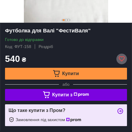
Футболка для Валі "ФестиВаля"
Готово до відправки
Код: ФУТ-158
Роздріб
540
₴
Купити
або
Купити з
Що таке купити з Пром?
Замовлення під захистом