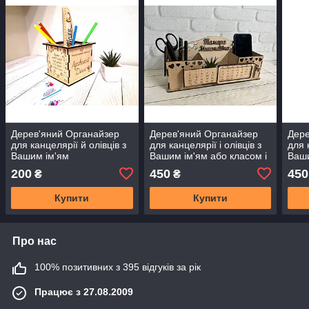
Дерев'яний Органайзер
Дерев'яний Органайзер
Дере
для канцелярії й олівців з
для канцелярії і олівців з
для 
Вашим ім'ям
Вашим ім'ям або класом і
Ваши
вічним календарем
кал
200
450
450
₴
₴
Купити
Купити
Про нас
100% позитивних з 395 відгуків за рік
Працює з 27.08.2009