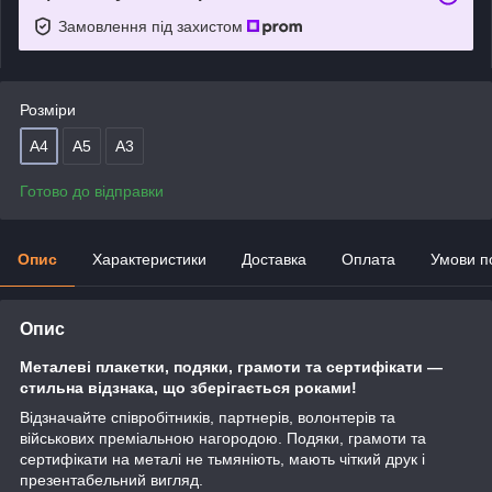
Замовлення під захистом
Розміри
А4
А5
А3
Готово до відправки
Опис
Характеристики
Доставка
Оплата
Умови п
Опис
Металеві
плакетки,
подяки, грамоти та сертифікати —
стильна відзнака, що зберігається роками!
Відзначайте співробітників, партнерів, волонтерів та
військових преміальною нагородою. Подяки, грамоти та
сертифікати на металі не тьмяніють, мають чіткий друк і
презентабельний вигляд.