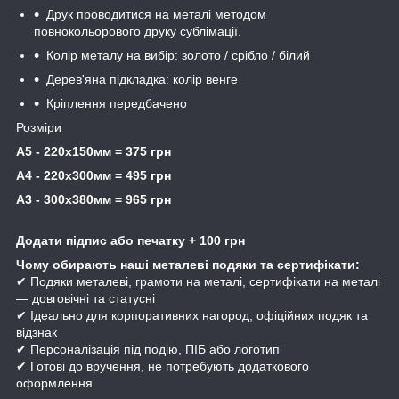
Друк проводитися на металі методом
повнокольорового друку сублімації.
Колір металу на вибір: золото / срібло / білий
Дерев'яна підкладка: колір венге
Кріплення передбачено
Розміри
А5 - 220х150мм = 375 грн
А4 - 220х300мм = 495 грн
А3 - 300х380мм = 965 грн
Додати підпис або печатку + 100 грн
Чому обирають наші металеві подяки та сертифікати:
✔ Подяки металеві, грамоти на металі, сертифікати на металі
— довговічні та статусні
✔ Ідеально для корпоративних нагород, офіційних подяк та
відзнак
✔ Персоналізація під подію, ПІБ або логотип
✔ Готові до вручення, не потребують додаткового
оформлення