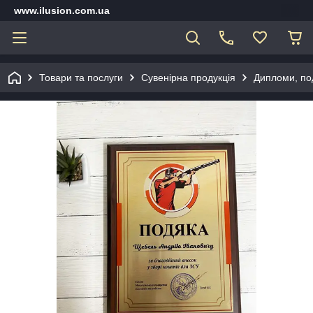
www.ilusion.com.ua
Товари та послуги
Сувенірна продукція
Дипломи, под