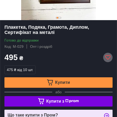
Плакетка, Подяка, Грамота, Диплом,
Сертифікат на металі
Готово до відправки
Код: М-029
Опт і роздріб
495
₴
475 ₴
від 10 шт.
Купити
або
Купити з
Що таке купити з Пром?