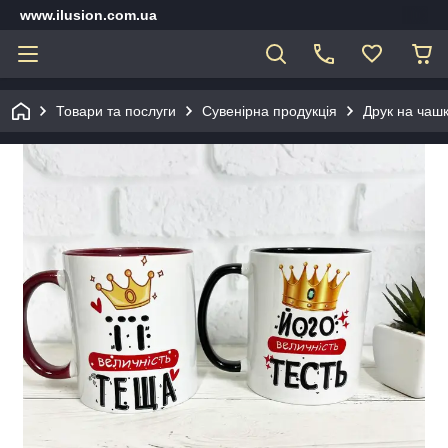
www.ilusion.com.ua
Товари та послуги
Сувенірна продукція
Друк на чашк