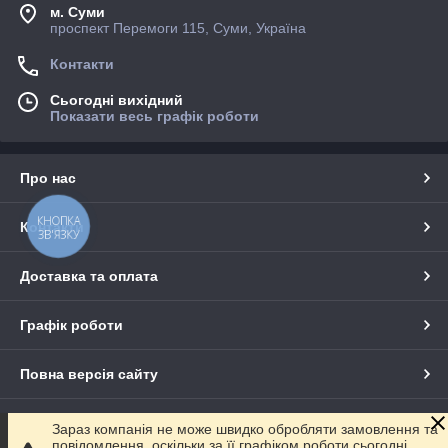
м. Суми
проспект Перемоги 115, Суми, Україна
Контакти
Сьогодні вихідний
Показати весь графік роботи
Про нас
КНОПКА
Контакти
ЗВ'ЯЗКУ
Доставка та оплата
Графік роботи
Повна версія сайту
Сайт створено на маркетплейсі
Prom.ua
Зараз компанія не може швидко обробляти замовлення та
повідомлення, оскільки за її графіком роботи сьогодні