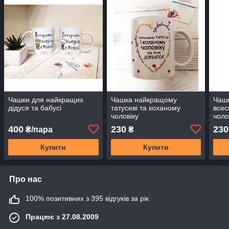
Чашки для найкращих
Чашка найкращому
Чаш
дідуся та бабусі
татусеві та коханому
всес
чоловіку
чоло
400
230
230
₴/пара
₴
Купити
Купити
Про нас
100% позитивних з 395 відгуків за рік
Працює з 27.08.2009