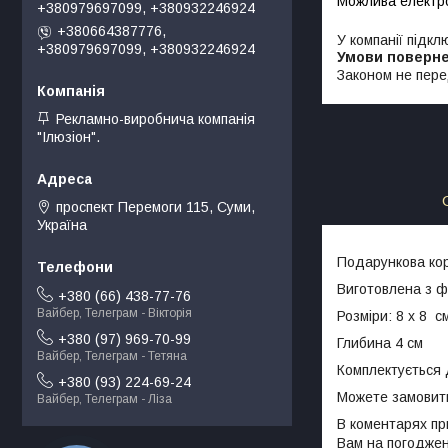
+380979697099, +380932246924
+380664387776,
У компанії підкл
+380979697099, +380932246924
Законом не пере
Рекламно-виробнича компанія
"Ілюзіон".
проспект Перемоги 115, Суми,
Україна
Подарункова ко
Виготовлена з ф
+380 (66) 438-77-76
Вайбер, Телеграм - Вікторія
Розміри: 8 х 8 с
+380 (97) 969-70-99
Глибина 4 см
Вайбер, Телеграм - Тетяна
Комплектується 
+380 (93) 224-69-24
Можете замовити
Вайбер, Телеграм - Ліза
В коментарях пр
Вам на погоджен