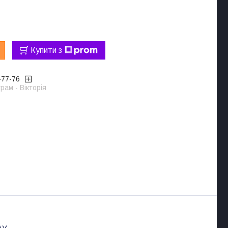
Купити з
-77-76
рам - Вікторія