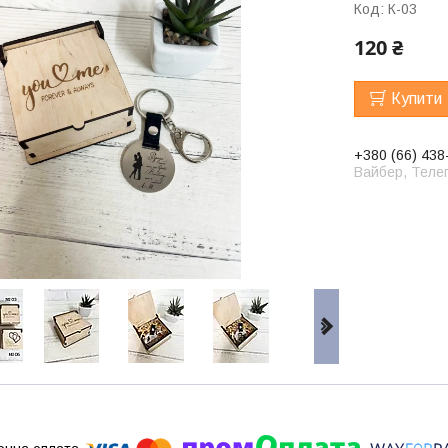
Код:
К-03
120 ₴
Купити
+380 (66) 438
Вайбер, Телег