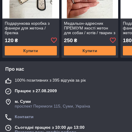
Подарункова коробка з
Медальон-адресник
Пода
фанери для жетона /
ПРЕМІУМ якості жетон
фане
брелка
для собак / котів / тварин з
жето
нержавіючоі сталі з
текс
120
250
180
₴
₴
лазерним гравіруванням
ВАШ текст
Купити
Купити
Про нас
100% позитивних з 395 відгуків за рік
Працює з 27.08.2009
м. Суми
проспект Перемоги 115, Суми, Україна
Контакти
Сьогодні працює з 10:00 до 13:00
Показати весь графік роботи