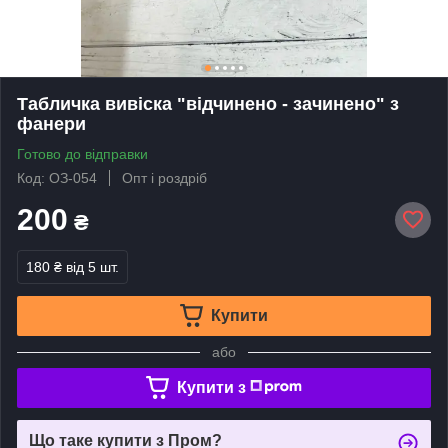
Табличка вивіска "відчинено - зачинено" з
фанери
Готово до відправки
Код: ОЗ-054
Опт і роздріб
200
₴
180 ₴
від 5 шт.
Купити
або
Купити з
Що таке купити з Пром?