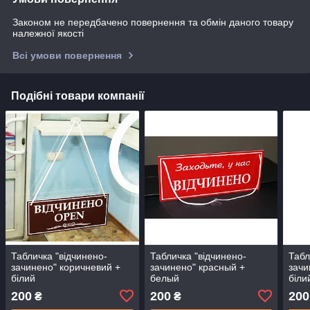
Законом не передбачено повернення та обмін даного товару
належної якості
Всі умови повернення
Подібні товари компанії
Табличка "відчинено-
Табличка "відчинено-
Табл
зачинено" коричневий +
зачинено" красный +
зачи
білий
белый
біли
200
200
200
₴
₴