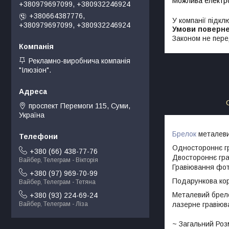
+380979697099, +380932246924
+380664387776,
У компанії підкл
+380979697099, +380932246924
Законом не пере
Рекламно-виробнича компанія
"Ілюзіон".
проспект Перемоги 115, Суми,
Україна
Брелок
металевий
Одностороннє гр
+380 (66) 438-77-76
Двостороннє гра
Вайбер, Телеграм - Вікторія
Гравіювання фот
+380 (97) 969-70-99
Подарункова кор
Вайбер, Телеграм - Тетяна
Металевий брело
+380 (93) 224-69-24
лазерне гравіюв
Вайбер, Телеграм - Ліза
~ Загальний Роз