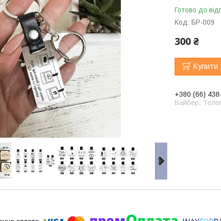
Готово до від
Код:
БР-009
300 ₴
Купити
+380 (66) 438
Вайбер, Телег