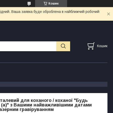
Кошик
ихідний. Ваша заявка буде оброблена в найближчий робочий
Кошик
талевий для коханого / коханої "Будь
(а)" з Вашими найважливішими датами
лазерним гравіруванням