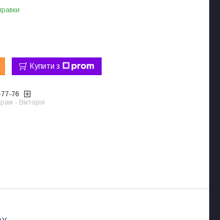
правки
Купити з
-77-76
рам - Вікторія