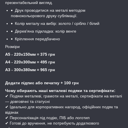
презентабельний вигляд.
Друк проводитися на металі методом
повнокольорового друку сублімації.
Колір металу на вибір: золото / срібло / білий
Дерев'яна підкладка: колір венге
Кріплення передбачено
Розміри
А5 - 220х150мм = 375 грн
А4 - 220х300мм = 495 грн
А3 - 300х380мм = 965 грн
Додати підпис або печатку + 100 грн
Чому обирають наші металеві подяки та сертифікати:
✔ Подяки металеві, грамоти на металі, сертифікати на металі
— довговічні та статусні
✔ Ідеально для корпоративних нагород, офіційних подяк та
відзнак
✔ Персоналізація під подію, ПІБ або логотип
✔ Готові до вручення, не потребують додаткового