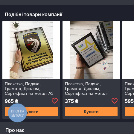
Подібні товари компанії
Плакетка, Подяка,
Плакетка, Подяка,
Плак
Грамота, Диплом,
Грамота, Диплом,
Грам
Сертифікат на металі А3
Сертифікат на металі
Серт
(30 х 38 см)
Ваш
965
375
595
₴
₴
Купити
Купити
Про нас