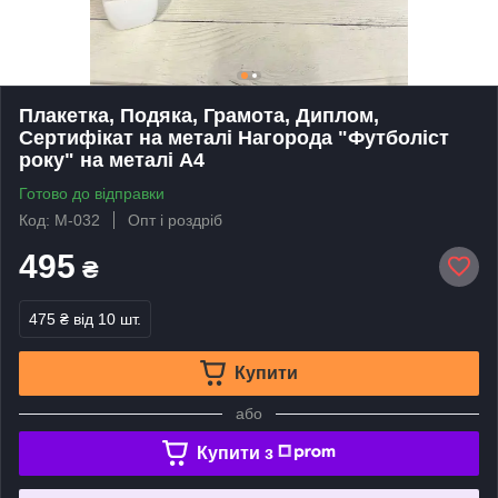
Плакетка, Подяка, Грамота, Диплом,
Сертифікат на металі Нагорода "Футболіст
року" на металі А4
Готово до відправки
Код: М-032
Опт і роздріб
495
₴
475 ₴
від 10 шт.
Купити
або
Купити з