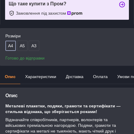
Що таке купити з Пром?
Замовлення під захистом
Розміри
А4
А5
А3
Готово до відправки
Опис
Характеристики
Доставка
Оплата
Умови п
Опис
Металеві
плакетки,
подяки, грамоти та сертифікати —
стильна відзнака, що зберігається роками!
Відзначайте співробітників, партнерів, волонтерів та
військових преміальною нагородою. Подяки, грамоти та
сертифікати на металі не тьмяніють, мають чіткий друк і