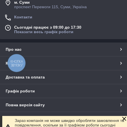
м. Суми
проспект Перемоги 115, Суми, Україна
Контакти
Сьогодні працює з 09:00 до 17:30
Показати весь графік роботи
Про нас
КНОПКА
Контакти
ЗВ'ЯЗКУ
Доставка та оплата
Графік роботи
Повна версія сайту
Сайт створено на маркетплейсі
Prom.ua
Зараз компанія не може швидко обробляти замовлення та
повідомлення, оскільки за її графіком роботи сьогодні