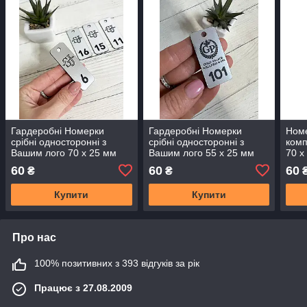
Гардеробні Номерки
Гардеробні Номерки
Номе
срібні односторонні з
срібні односторонні з
комп
Вашим лого 70 х 25 мм
Вашим лого 55 х 25 мм
70 х
60
60
60
₴
₴
Купити
Купити
Про нас
100% позитивних з 393 відгуків за рік
Працює з 27.08.2009