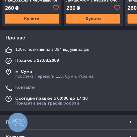
сталі, бампером, з
сталі, бампером, з
стал
260
260
260
₴
₴
лазерним гравіруванням
лазерним гравіруванням
лазе
ВАШ текст
ВАШ текст
ВАШ 
Купити
Купити
Про нас
100% позитивних з 394 відгуків за рік
Працює з 27.08.2009
м. Суми
проспект Перемоги 115, Суми, Україна
Контакти
Сьогодні працює з 09:00 до 17:30
Показати весь графік роботи
КНОПКА
Про нас
ЗВ'ЯЗКУ
Контакти