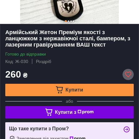
Армійський Жетон Преміум якості з
ланцюжком з нержавіючоі сталі, бампером, з
лазерним гравіруванням ВАШ текст
Готово до відправки
Код: Ж-030
Роздріб
260
₴
Купити
або
Купити з
Що таке купити з Пром?
Замовлення під захистом