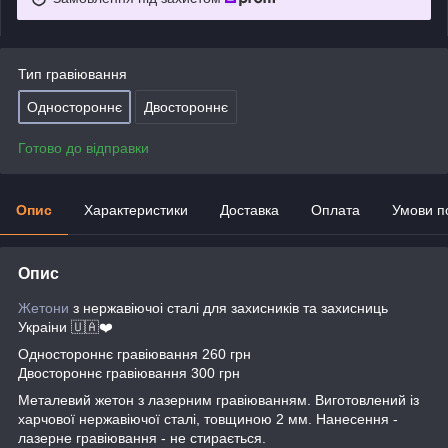
Тип гравіювання
Одностороннє
Двостороннє
Готово до відправки
Опис
Характеристики
Доставка
Оплата
Умови п
Опис
Жетони
з нержавіючоі сталі для захисників та захисниць
Украіни 🇺🇦❤️
Одностороннє гравіювання 260 грн
Двостороннє гравіювання 300 грн
Металевий жетон з лазерним гравіюванням. Виготовлений із
харчової нержавіючої сталі, товщиною 2 мм. Нанесення -
лазерне гравіювання - не стирається.