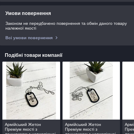
Умови повернення
Законом не передбачено повернення та обмін даного товару
належної якості
Всі умови повернення
Подібні товари компанії
Армійський Жетон
Армійський Жетон
Армі
Преміум якості з
Преміум якості з
Прем
ланцюжком з нержавіючоі
ланцюжком з нержавіючоі
ланц