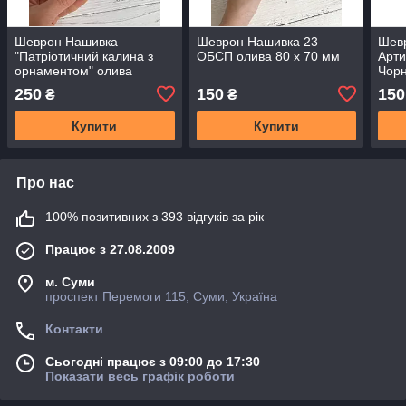
Шеврон Нашивка
Шеврон Нашивка 23
Шев
"Патріотичний калина з
ОБСП олива 80 х 70 мм
Арти
орнаментом" олива
Чорн
100х80 мм
250
150
150
₴
₴
Купити
Купити
Про нас
100% позитивних з 393 відгуків за рік
Працює з 27.08.2009
м. Суми
проспект Перемоги 115, Суми, Україна
Контакти
Сьогодні працює з 09:00 до 17:30
Показати весь графік роботи