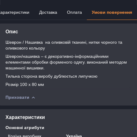
арактеристики
Доставка
Оплата
Умови повернення
Опис
Шеврон / Нашивка на оливковій тканині, нитки чорного та
оливкового кольору
Шеврон/нашивка – є декоративно-інформаційними
елементами обробки форменого одягу. виконаний методом
машинної вишивки.
Тильна сторона виробу дублюється липучкою
Розмір 100 х 80 мм
Приховати
Характеристики
Основні атрибути
Країна виробник
Україна