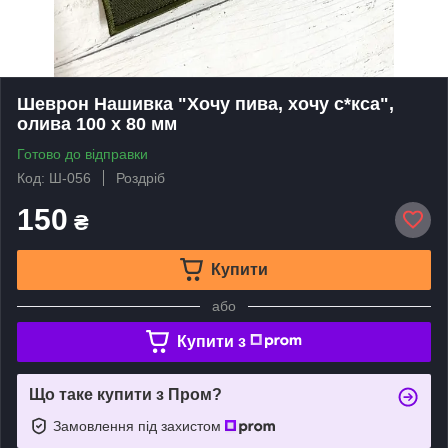
Шеврон Нашивка "Хочу пива, хочу с*кса",
олива 100 х 80 мм
Готово до відправки
Код: Ш-056
Роздріб
150
₴
Купити
або
Купити з
Що таке купити з Пром?
Замовлення під захистом