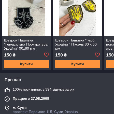
Шеврон Нашивка
Шеврон Нашивка "Герб
Шевр
"Генеральна Прокуратура
України " Піксель 80 х 60
пона
України" 90х80 мм
мм
жовт
150
150
150
₴
₴
Купити
Купити
Про нас
100% позитивних з 394 відгуків за рік
Працює з 27.08.2009
м. Суми
проспект Перемоги 115, Суми, Україна