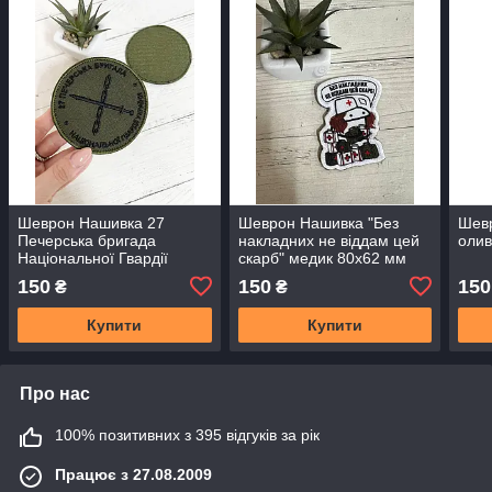
Шеврон Нашивка 27
Шеврон Нашивка "Без
Шев
Печерська бригада
накладних не віддам цей
олив
Національної Гвардії
скарб" медик 80х62 мм
України діаметр 90 мм
150
150
150
₴
₴
Купити
Купити
Про нас
100% позитивних з 395 відгуків за рік
Працює з 27.08.2009