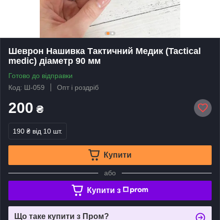
Шеврон Нашивка Тактичний Медик (Tactical
medic) діаметр 90 мм
Готово до відправки
Код: Ш-059
Опт і роздріб
200
₴
190 ₴
від 10 шт.
Купити
або
Купити з
Що таке купити з Пром?