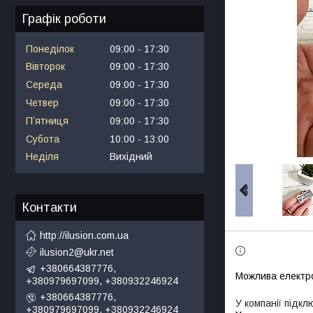
Графік роботи
Понеділок
09:00
17:30
Вівторок
09:00
17:30
Середа
09:00
17:30
Четвер
09:00
17:30
Пʼятниця
09:00
17:30
Субота
10:00
13:00
Неділя
Вихідний
Контакти
http://ilusion.com.ua
ilusion2@ukr.net
+380664387776,
+380979697099, +380932246924
+380664387776,
У компанії підкл
+380979697099, +380932246924