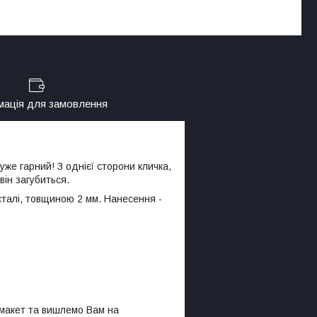
мація для замовлення
же гарний! З однієї сторони кличка,
він загубиться.
сталі, товщиною 2 мм. Нанесення -
 макет та вишлемо Вам на