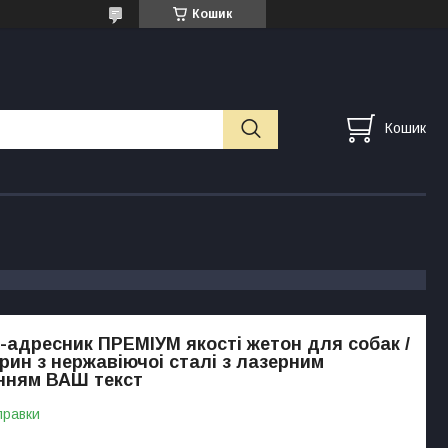
Кошик
Кошик
адресник ПРЕМІУМ якості жетон для собак /
арин з нержавіючоі сталі з лазерним
нням ВАШ текст
правки