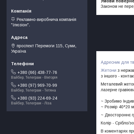
Законом не пере
Рекламно-виробнича компанія
"Ілюзіон".
проспект Перемоги 115, Суми,
Україна
Адресник для т
Жетони
з нержав
+380 (66) 438-77-76
з іншого - конта
Вайбер, Телеграм - Вікторія
Металевий жетон
+380 (97) 969-70-99
лазерне гравіюв
Вайбер, Телеграм - Тетяна
+380 (93) 224-69-24
~ Зробимо Індив
Вайбер, Телеграм - Ліза
~ Розмір 40*20 
~ Двостороннє 
Колір - Срібло/з
В коментарях пр