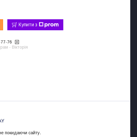
Купити з
-77-76
рам - Вікторія
 не покидаючи сайту.