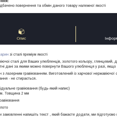
дбачено повернення та обмін даного товару належної якості
Опис
Інфор
варин
зі сталі преміум якості
іючоі сталі для Ваших улюбленців, золотого кольору, глянцевий, ду
ктні дані за якими можно повернути Вашого улюбленця у разі, якщо 
 з лазерним гравіюванням. Виготовлений із харчової нержавіючої 
ання - не стирається.
ідуальне гравіювання (будь-який напис)
мм. Товщина 2 мм
гравіювання
олото
и замовленні напишіть текст , який бажаєте додати, ми підготуємо