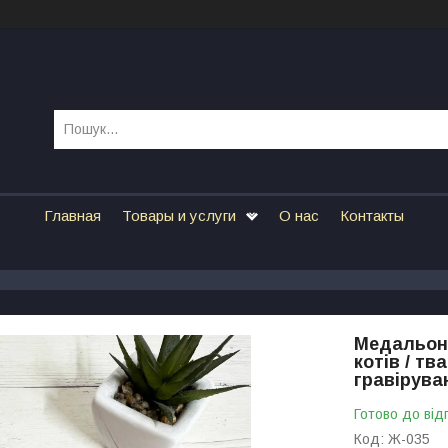
Главная
Товары и услуги
О нас
Контакты
Медальон-
котів / тв
гравірува
Готово до від
Код:
Ж-035