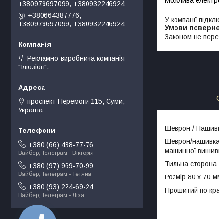
+380979697099, +380932246924
+380664387776,
У компанії підкл
+380979697099, +380932246924
Законом не пере
Рекламно-виробнича компанія
"Ілюзіон".
проспект Перемоги 115, Суми,
Україна
Шеврон / Нашивка
Шеврон/нашивка
+380 (66) 438-77-76
машинної вишив
Вайбер, Телеграм - Вікторія
Тильна сторона
+380 (97) 969-70-99
Вайбер, Телеграм - Тетяна
Розмір 80 х 70 м
+380 (93) 224-69-24
Прошитий по кр
Вайбер, Телеграм - Ліза