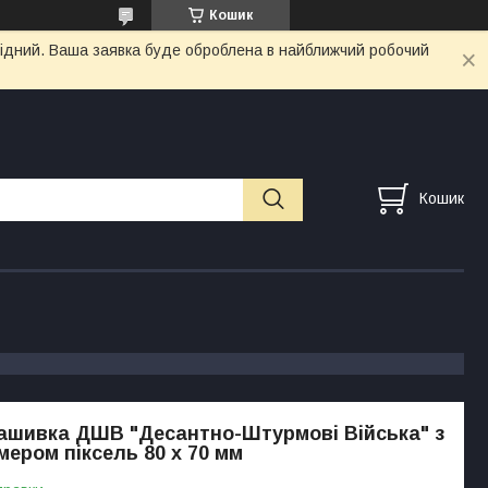
Кошик
ихідний. Ваша заявка буде оброблена в найближчий робочий
Кошик
ашивка ДШВ "Десантно-Штурмові Війська" з
ером піксель 80 х 70 мм