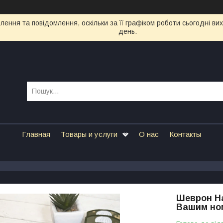
ення та повідомлення, оскільки за її графіком роботи сьогодні в
день.
Главная
Товары и услуги
О нас
Контакты
Шеврон Н
Вашим ном