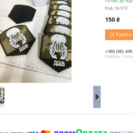
Готово до від
Код:
Ш-072
150 ₴
Купити
+380 (66) 438
Вайбер, Телег