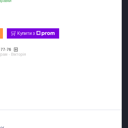
правки
Купити з
-77-76
рам - Вікторія