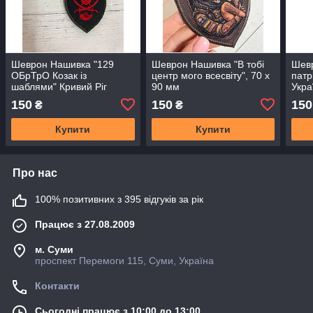
Шеврон Нашивка "129
Шеврон Нашивка "В тобі
Шев
ОБрТрО Козак із
центр мого всесвіту", 70 х
патр
шаблями" Кривий Ріг
90 мм
Укра
парадний 90x70 мм
150
150
150
₴
₴
Купити
Купити
Про нас
100% позитивних з 395 відгуків за рік
Працює з 27.08.2009
м. Суми
проспект Перемоги 115, Суми, Україна
Контакти
Сьогодні працює з 10:00 до 13:00