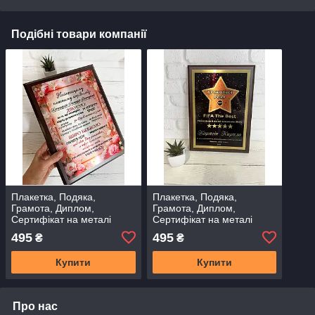
Подібні товари компанії
Плакетка, Подяка,
Плакетка, Подяка,
Грамота, Диплом,
Грамота, Диплом,
Сертифікат на металі
Сертифікат на металі
Нагорода "Найкращий
Нагорода "Футболіст року"
495
495
₴
₴
вчитель" на металі А4
на металі А4
Купити
Купити
Про нас