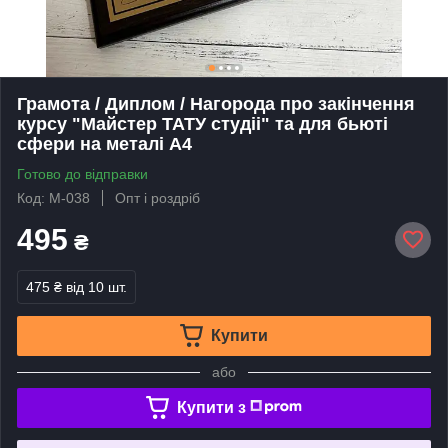
Грамота / Диплом / Нагорода про закінчення
курсу "Майстер ТАТУ студіі" та для бьюті
сфери на металі А4
Готово до відправки
Код: М-038
Опт і роздріб
495
₴
475 ₴
від 10 шт.
Купити
або
Купити з