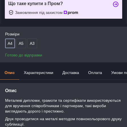
Що таке купити з Пром?
Замовлення під захистом
Розміри
А4
А5
А3
Готово до відправки
Опис
Характеристики
Доставка
Оплата
Умови п
Опис
Металеві дипломи, грамоти та сертифікати використовуються
для вручення співробітникам і партнерам, такі вироби
виглядають дорого і престижно.
Друк проводитися на металі методом повнокольорового друку
сублімації.