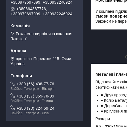
+380979697099, +380932246924
+380664387776,
У компанії підкл
+380979697099, +380932246924
Законом не пере
Рекламно-виробнича компанія
"Ілюзіон".
проспект Перемоги 115, Суми,
Україна
Металеві
плак
Відзначайте спів
+380 (66) 438-77-76
сертифікати на 
Вайбер, Телеграм - Вікторія
Друк провод
+380 (97) 969-70-99
Колір металу
Вайбер, Телеграм - Тетяна
Дерев'яна п
+380 (93) 224-69-24
Кріплення 
Вайбер, Телеграм - Ліза
Розміри
А5 - 220х150мм