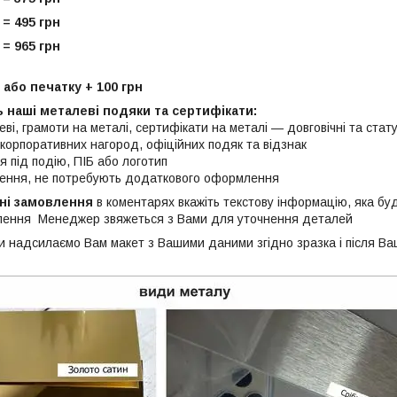
 = 495 грн
 = 965 грн
або печатку + 100 грн
 наші металеві подяки та сертифікати:
і, грамоти на металі, сертифікати на металі — довговічні та стату
корпоративних нагород, офіційних подяк та відзнак
я під подію, ПІБ або логотип
чення, не потребують додаткового оформлення
ні замовлення
в коментарях вкажіть текстову інформацію, яка бу
ення Менеджер звяжеться з Вами для уточнення деталей
 надсилаємо Вам макет з Вашими даними згідно зразка і після В