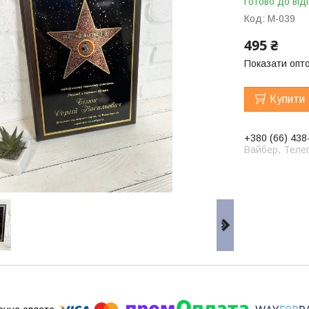
Готово до від
Код:
М-039
495 ₴
Показати опто
Купити
+380 (66) 438
Вайбер, Телег