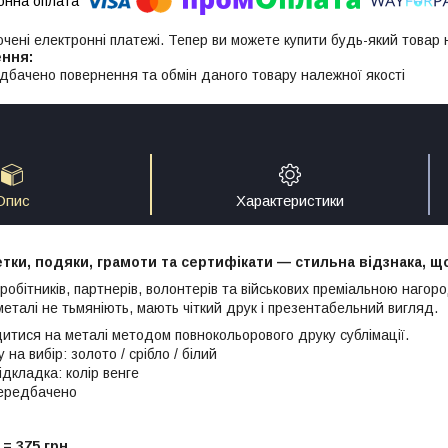
ючені електронні платежі. Тепер ви можете купити будь-який товар
дбачено повернення та обмін даного товару належної якості
Опис
Характеристики
етки,
подяки, грамоти та сертифікати — стильна відзнака, що
робітників, партнерів, волонтерів та військових преміальною наго
металі не тьмяніють, мають чіткий друк і презентабельний вигляд.
итися на металі методом повнокольорового друку сублімації.
 на вибір: золото / срібло / білий
ідкладка: колір венге
передбачено
 = 375 грн