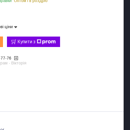
правки
Оптом і в роздріб
ві ціни
Купити з
-77-76
рам - Вікторія