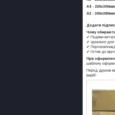
А4 - 220х300мм
А3 - 300х380мм
Додати підпис 
Чому обирають
✔ Подяки металев
✔ Ідеально для 
✔ Персоналізаці
✔ Готові до вру
При оформлен
шаблону оформл
Перед друком ми
виріб!