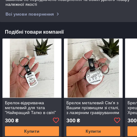
належної якості
Всі умови повернення
Подібні товари компанії
Брелок-відкривачка
Брелок металевий Сім'я з
Брел
металевий для тата
Вашим прізвищем зі сталі,
хре
"Найкращий Татко в світі"
з лазерним гравіруванням
Хрещ
зі сталі, з лазерним
з ла
300
300
300
₴
₴
гравіруванням ВАШ текст
ВАШ 
Купити
Купити