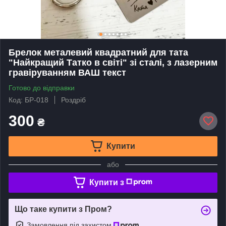
Брелок металевий квадратний для тата
"Найкращий Татко в світі" зі сталі, з лазерним
гравіруванням ВАШ текст
Готово до відправки
Код: БР-018
Роздріб
300
₴
Купити
або
Купити з
Що таке купити з Пром?
Замовлення під захистом