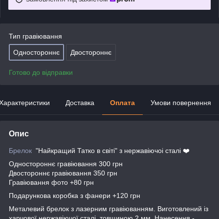
Тип гравіювання
Одностороннє
Двостороннє
Готово до відправки
Характеристики
Доставка
Оплата
Умови повернення
Опис
Брелок
"Найкращий Татко в світі" з нержавіючоі сталі ❤️
Одностороннє гравіювання 300 грн
Двостороннє гравіювання 350 грн
Гравіювання фото +80 грн
Подарункова коробка з фанери +120 грн
Металевий брелок з лазерним гравіюванням. Виготовлений із
харчової нержавіючої сталі, товщиною 2 мм. Нанесення -