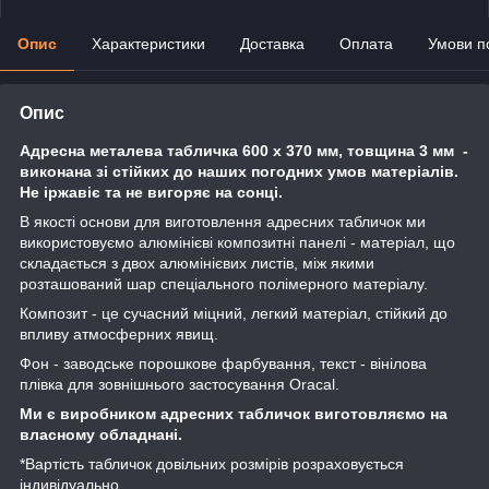
Опис
Характеристики
Доставка
Оплата
Умови п
Опис
Адресна металева табличка
600 х 370 мм
, товщина 3 мм -
виконана зі стійких до наших погодних умов матеріалів.
Не іржавіє та не вигоряє на сонці.
В якості основи для виготовлення адресних табличок ми
використовуємо алюмінієві композитні панелі - матеріал, що
складається з двох алюмінієвих листів, між якими
розташований шар спеціального полімерного матеріалу.
Композит - це сучасний міцний, легкий матеріал, стійкий до
впливу атмосферних явищ.
Фон - заводське порошкове фарбування, текст - вінілова
плівка для зовнішнього застосування Oracal.
Ми є виробником адресних табличок виготовляємо на
власному обладнані.
*Вартість табличок довільних розмірів розраховується
індивідуально.