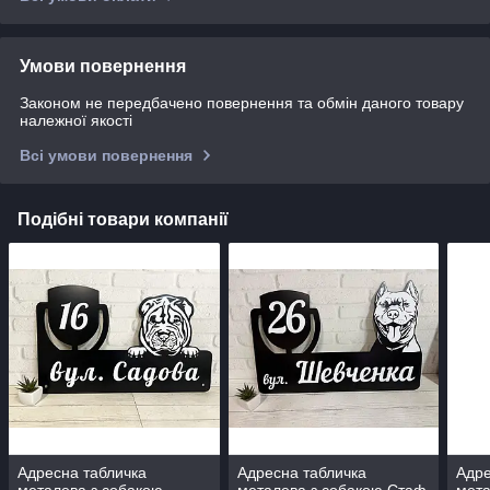
Умови повернення
Законом не передбачено повернення та обмін даного товару
належної якості
Всі умови повернення
Подібні товари компанії
Адресна табличка
Адресна табличка
Адре
металева з собакою
металева з собакою Стаф
мета