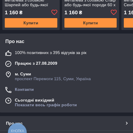
Шарпей або будь-якої
або будь-якої породи 60 х
Сенб
породи 60 х 37 см
37 см
поро
1 160
1 160
1 1
₴
₴
Купити
Купити
Про нас
100% позитивних з 395 відгуків за рік
Працює з 27.08.2009
м. Суми
проспект Перемоги 115, Суми, Україна
Контакти
Сьогодні вихідний
Показати весь графік роботи
Про нас
КНОПКА