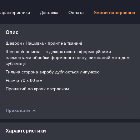
арактеристики
Доставка
Оплата
Умови повернення
Опис
Шеврон / Нашивка - принт на тканині
Шеврон/нашивка – є декоративно-інформаційними
елементами обробки форменого одягу, виконаний методом
сублімаціі
Тильна сторона виробу дублюється липучкою
Розмір 70 х 80 мм
Прошитий по краях оверлоком
Приховати
Характеристики