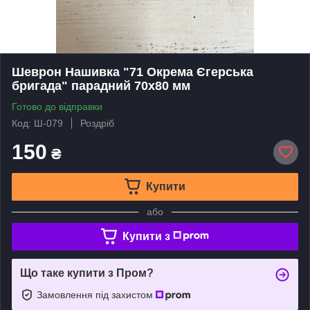
Шеврон Нашивка "71 Окрема Єгерська
бригада" парадний 70x80 мм
Готово до відправки
Код: Ш-079
Роздріб
150
₴
Купити
або
Купити з
Що таке купити з Пром?
Замовлення під захистом