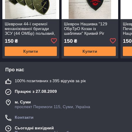
Шеврони 44-ї окремої
Шеврон Нашивка "129
Шев
механізованої бригади
ОБрТрО Козак із
Пече
ЗСУ (44 ОМБр) польовий,
шаблями" Кривий Ріг
Наці
80 х 70 мм
парадний 90x70 мм
Укра
150
150
150
₴
₴
Купити
Купити
Про нас
100% позитивних з 395 відгуків за рік
Працює з 27.08.2009
м. Суми
проспект Перемоги 115, Суми, Україна
Контакти
Сьогодні вихідний