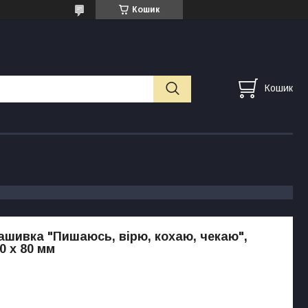
Кошик
Кошик
шивка "Пишаюсь, вірю, кохаю, чекаю",
0 х 80 мм