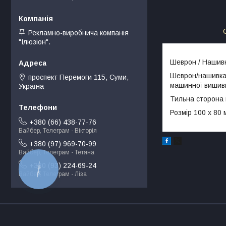
Рекламно-виробнича компанія
"Ілюзіон".
Шеврон / Нашивка
Шеврон/нашивка
проспект Перемоги 115, Суми,
машинної вишив
Україна
Тильна сторона
Розмір 100 х 80 
+380 (66) 438-77-76
Вайбер, Телеграм - Вікторія
+380 (97) 969-70-99
Вайбер, Телеграм - Тетяна
+380 (93) 224-69-24
КНОПКА
ЗВ'ЯЗКУ
Вайбер, Телеграм - Ліза