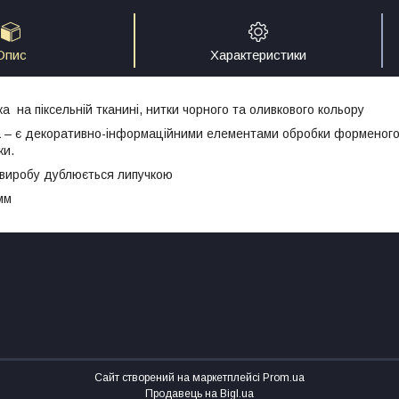
Опис
Характеристики
 на піксельній тканині, нитки чорного та оливкового кольору
 – є декоративно-інформаційними елементами обробки форменого
ки.
 виробу дублюється липучкою
мм
Сайт створений на маркетплейсі
Prom.ua
Продавець на Bigl.ua