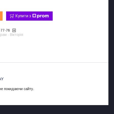
Купити з
-77-76
рам - Вікторія
 не покидаючи сайту.