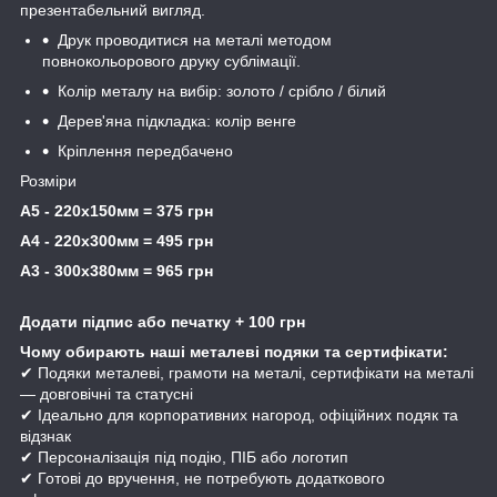
презентабельний вигляд.
Друк проводитися на металі методом
повнокольорового друку сублімації.
Колір металу на вибір: золото / срібло / білий
Дерев'яна підкладка: колір венге
Кріплення передбачено
Розміри
А5 - 220х150мм = 375 грн
А4 - 220х300мм = 495 грн
А3 - 300х380мм = 965 грн
Додати підпис або печатку + 100 грн
Чому обирають наші металеві подяки та сертифікати:
✔ Подяки металеві, грамоти на металі, сертифікати на металі
— довговічні та статусні
✔ Ідеально для корпоративних нагород, офіційних подяк та
відзнак
✔ Персоналізація під подію, ПІБ або логотип
✔ Готові до вручення, не потребують додаткового