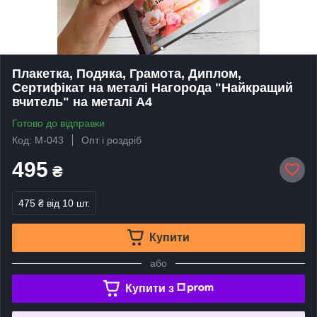
Плакетка, Подяка, Грамота, Диплом,
Сертифікат на металі Нагорода "Найкращий
вчитель" на металі А4
Готово до відправки
Код: М-043
Опт і роздріб
495
₴
475 ₴
від 10 шт.
Купити
або
Купити з