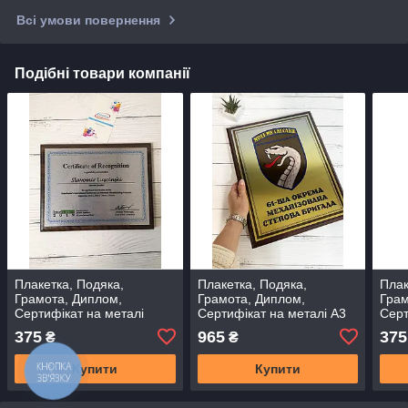
Всі умови повернення
Подібні товари компанії
Плакетка, Подяка,
Плакетка, Подяка,
Плак
Грамота, Диплом,
Грамота, Диплом,
Грам
Сертифікат на металі
Сертифікат на металі А3
Серт
(30 х 38 см)
375
965
375
₴
₴
Купити
Купити