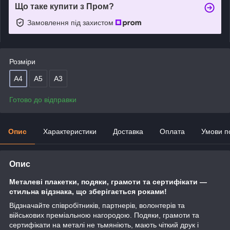
Що таке купити з Пром?
Замовлення під захистом
Розміри
А4
А5
А3
Готово до відправки
Опис
Характеристики
Доставка
Оплата
Умови п
Опис
Металеві
плакетки,
подяки, грамоти та сертифікати —
стильна відзнака, що зберігається роками!
Відзначайте співробітників, партнерів, волонтерів та
військових преміальною нагородою. Подяки, грамоти та
сертифікати на металі не тьмяніють, мають чіткий друк і