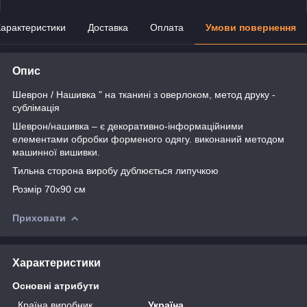
арактеристики
Доставка
Оплата
Умови повернення
Опис
Шеврон / Нашивка " на тканині з оверлоком, метод друку -
сублімація
Шеврон/нашивка – є декоративно-інформаційними
елементами обробки форменого одягу. виконаний методом
машинної вишивки.
Тильна сторона виробу дублюється липучкою
Розмір 70х90 см
Приховати
Характеристики
Основні атрибути
Країна виробник
Україна