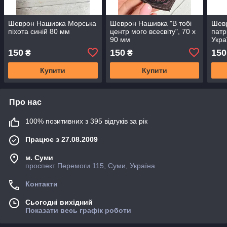
Шеврон Нашивка Морська
Шеврон Нашивка "В тобі
Шев
піхота синій 80 мм
центр мого всесвіту", 70 х
патр
90 мм
Укра
150
150
150
₴
₴
Купити
Купити
Про нас
100% позитивних з 395 відгуків за рік
Працює з 27.08.2009
м. Суми
проспект Перемоги 115, Суми, Україна
Контакти
Сьогодні вихідний
Показати весь графік роботи