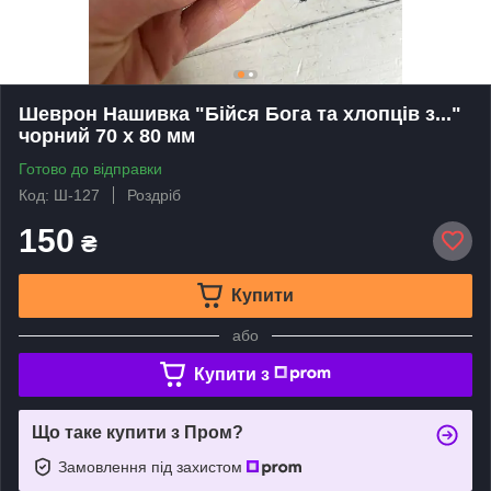
Шеврон Нашивка "Бійся Бога та хлопців з..."
чорний 70 х 80 мм
Готово до відправки
Код: Ш-127
Роздріб
150
₴
Купити
або
Купити з
Що таке купити з Пром?
Замовлення під захистом