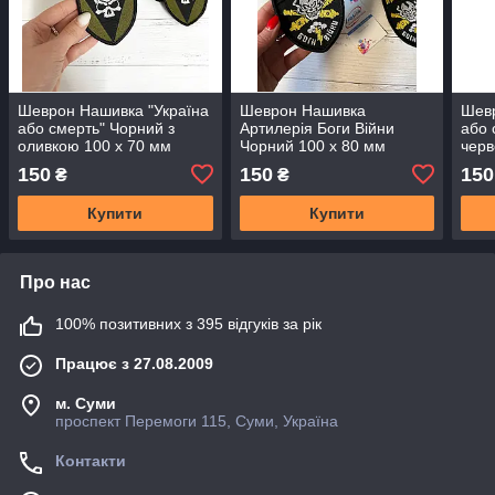
Шеврон Нашивка "Україна
Шеврон Нашивка
Шевр
або смерть" Чорний з
Артилерія Боги Війни
або 
оливкою 100 х 70 мм
Чорний 100 х 80 мм
черв
150
150
150
₴
₴
Купити
Купити
Про нас
100% позитивних з 395 відгуків за рік
Працює з 27.08.2009
м. Суми
проспект Перемоги 115, Суми, Україна
Контакти