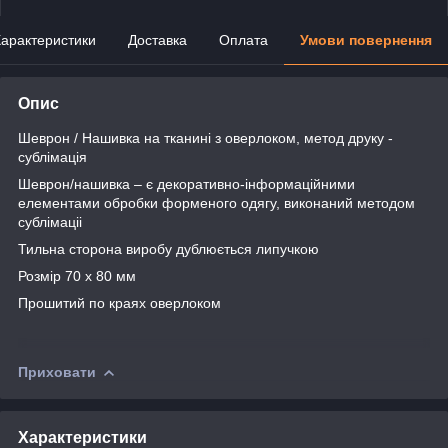
арактеристики
Доставка
Оплата
Умови повернення
Опис
Шеврон / Нашивка на тканині з оверлоком, метод друку -
сублімація
Шеврон/нашивка – є декоративно-інформаційними
елементами обробки форменого одягу, виконаний методом
сублімаціі
Тильна сторона виробу дублюється липучкою
Розмір 70 х 80 мм
Прошитий по краях оверлоком
Приховати
Характеристики