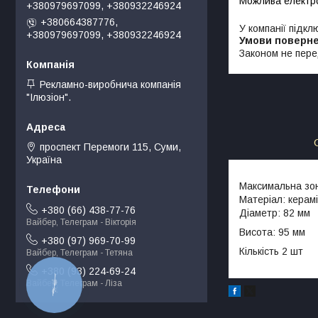
+380979697099, +380932246924
+380664387776,
У компанії підкл
+380979697099, +380932246924
Законом не пере
Рекламно-виробнича компанія
"Ілюзіон".
проспект Перемоги 115, Суми,
Україна
Максимальна зо
Матеріал: керам
+380 (66) 438-77-76
Діаметр: 82 мм
Вайбер, Телеграм - Вікторія
Висота: 95 мм
+380 (97) 969-70-99
Кількість 2 шт
Вайбер, Телеграм - Тетяна
+380 (93) 224-69-24
Вайбер, Телеграм - Ліза
КНОПКА
ЗВ'ЯЗКУ