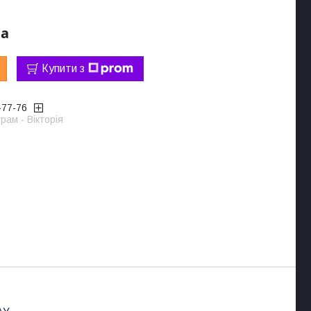
ра
Купити з
-77-76
рам - Вікторія