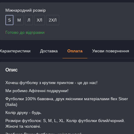
Міжнародний розмір
S
М
Л
ХЛ
2ХЛ
Готово до відправки
Характеристики
Доставка
Оплата
Умови повернення
Опис
Хочеш футболку з крутим принтом - це до нас!
Ми робимо Афігенні подарунки!
Футболки 100% бавовна, друк якісними матеріалами flex Siser
(Italia)
Колір друку - будь.
Розміри футболок: S, M, L, XL. Колір футболки білий/чорний.
Жіночі та чоловічі.