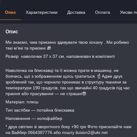
Опис
Характеристики
Доставка
Оплата
Умови п
Опис
Ми знаємо, чим приємно здивувати твою кохану . Ми робимо
такі м'які та приємні 🎁
Розмір наволочки 37 х 37 см, наповнювач в комплекті
Наволочка на блискавці та її можна прати в машинці, не
боячись, що з зображенням щось трапиться. ☝️ Адже друк
зроблений так, що чорнило проникає в структуру тканини за
температури 190 градусів, так що звичайні 40 градусів під час
прання або прасування — не страшні😎
Матеріал: плюш
Тип застібки — потайна блискавка
Наповнення — холофайбер
* друк світлин зі зворотного боку +90 грн Фото присилайте нам
на Вайбер 0664387776 або пошту ilusion2@ukr.net