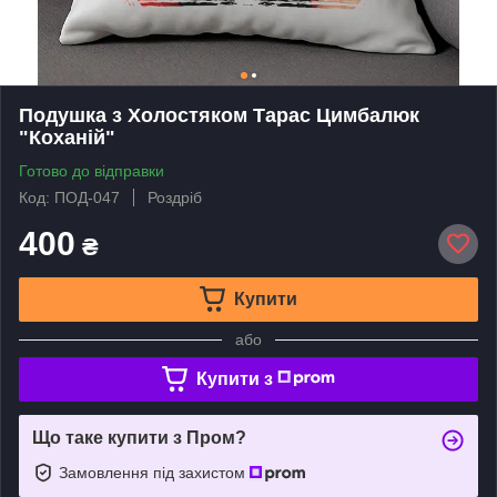
Подушка з Холостяком Тарас Цимбалюк
"Коханій"
Готово до відправки
Код: ПОД-047
Роздріб
400
₴
Купити
або
Купити з
Що таке купити з Пром?
Замовлення під захистом