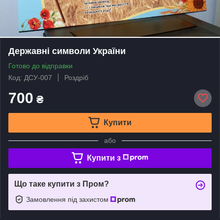
Державні символи України
Готово до відправки
Код: ДСУ-007
Роздріб
700
₴
Купити
або
Купити з
Що таке купити з Пром?
Замовлення під захистом