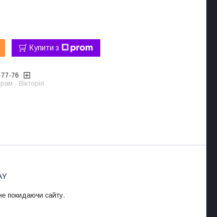
Купити з
-77-76
рам - Вікторія
 не покидаючи сайту.