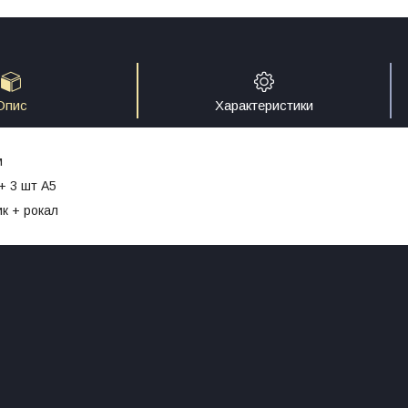
Опис
Характеристики
м
+ 3 шт А5
ик + рокал