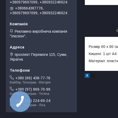
+380979697099, +380932246924
+380664387776,
+380979697099, +380932246924
Рекламно-виробнича компанія
"Ілюзіон".
Розмір 60 х 80 с
Кишені: 1 шт А4 
проспект Перемоги 115, Суми,
Україна
Матеріал: пласт
+380 (66) 438-77-76
Вайбер, Телеграм - Вікторія
+380 (97) 969-70-99
Вайбер, Телеграм - Тетяна
+380 (93) 224-69-24
Вайбер, Телеграм - Ліза