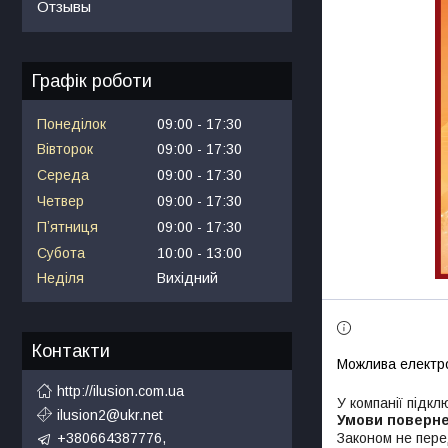
Отзывы
Графік роботи
Понеділок
09:00
17:30
Вівторок
09:00
17:30
Середа
09:00
17:30
Четвер
09:00
17:30
Пʼятниця
09:00
17:30
Субота
10:00
13:00
Неділя
Вихідний
Контакти
http://ilusion.com.ua
У компанії підкл
ilusion2@ukr.net
Законом не пере
+380664387776,