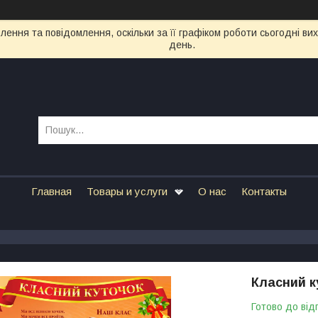
ення та повідомлення, оскільки за її графіком роботи сьогодні в
день.
Главная
Товары и услуги
О нас
Контакты
Класний к
Готово до від