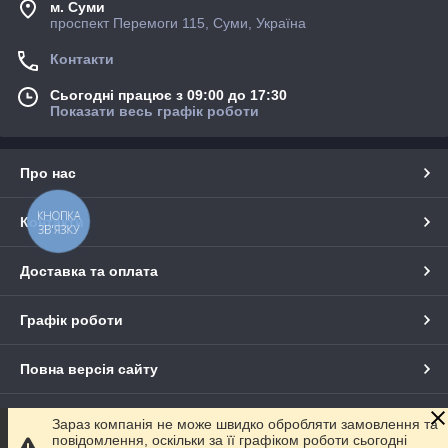
м. Суми
проспект Перемоги 115, Суми, Україна
Контакти
Сьогодні працює з 09:00 до 17:30
Показати весь графік роботи
Про нас
КНОПКА
Контакти
ЗВ'ЯЗКУ
Доставка та оплата
Графік роботи
Повна версія сайту
Сайт створено на маркетплейсі
Prom.ua
Зараз компанія не може швидко обробляти замовлення та
повідомлення, оскільки за її графіком роботи сьогодні