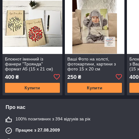
Блокнот іменний із
Ваші Фото на холсті,
Блок
фанери "Троянда"
фотокартини, картини з
з В
формат А5 (15 х 21 см)
фото 15 х 20 см
(15 
400
250
400
₴
₴
Купити
Купити
Про нас
100% позитивних з 394 відгуків за рік
Працює з 27.08.2009