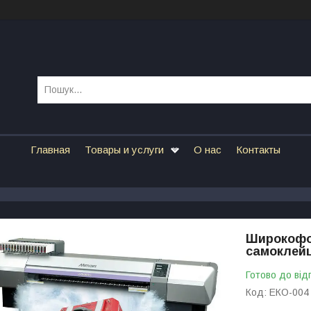
Главная
Товары и услуги
О нас
Контакты
Широкофор
самоклейц
Готово до від
Код:
ЕКО-004