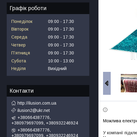
Графік роботи
Понеділок
09:00
17:30
Вівторок
09:00
17:30
Середа
09:00
17:30
Четвер
09:00
17:30
Пʼятниця
09:00
17:30
Субота
10:00
13:00
Неділя
Вихідний
Контакти
http://ilusion.com.ua
ilusion2@ukr.net
+380664387776,
+380979697099, +380932246924
+380664387776,
У компанії підкл
+380979697099, +380932246924