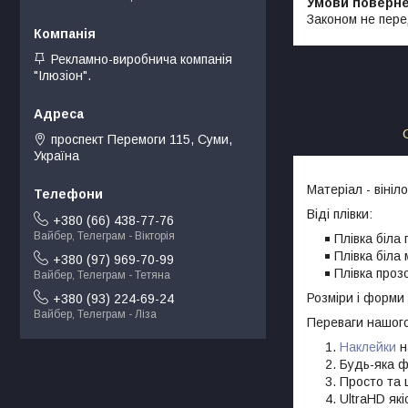
Законом не пере
Рекламно-виробнича компанія
"Ілюзіон".
проспект Перемоги 115, Суми,
Україна
Матеріал - віні
Віді плівки:
+380 (66) 438-77-76
Вайбер, Телеграм - Вікторія
Плівка біла
Плівка біла
+380 (97) 969-70-99
Плівка проз
Вайбер, Телеграм - Тетяна
Розміри і форми 
+380 (93) 224-69-24
Вайбер, Телеграм - Ліза
Переваги нашог
Наклейки
н
Будь-яка 
Просто та 
UltraHD які