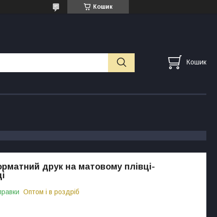
Кошик
Кошик
матний друк на матовому плівці-
і
правки
Оптом і в роздріб