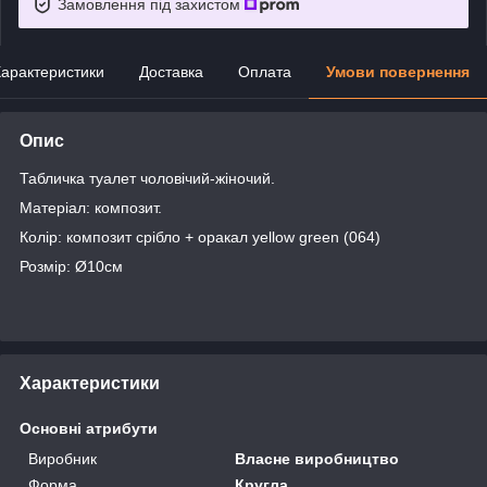
Замовлення під захистом
арактеристики
Доставка
Оплата
Умови повернення
Опис
Табличка туалет чоловічий-жіночий.
Матеріал: композит.
Колір: композит срібло + оракал yellow green (064)
Розмір: Ø10см
Характеристики
Основні атрибути
Виробник
Власне виробництво
Форма
Кругла