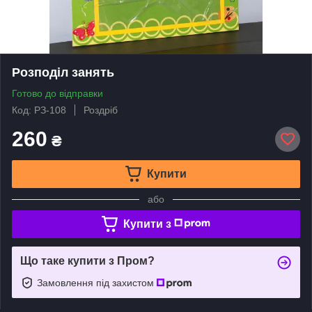
Розподіл занять
Готово до відправки
Код: РЗ-108
Роздріб
260
₴
Купити
або
Купити з
Що таке купити з Пром?
Замовлення під захистом