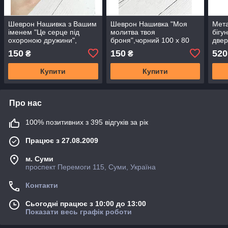
Шеврон Нашивка з Вашим
Шеврон Нашивка "Моя
Мета
іменем "Це серце під
молитва твоя
бігу
охороною дружини",
броня",чорний 100 х 80
двер
жовтоблакитний 70 х 40
мм
зайн
150
150
520
₴
₴
мм
Купити
Купити
Про нас
100% позитивних з 395 відгуків за рік
Працює з 27.08.2009
м. Суми
проспект Перемоги 115, Суми, Україна
Контакти
Сьогодні працює з 10:00 до 13:00
Показати весь графік роботи