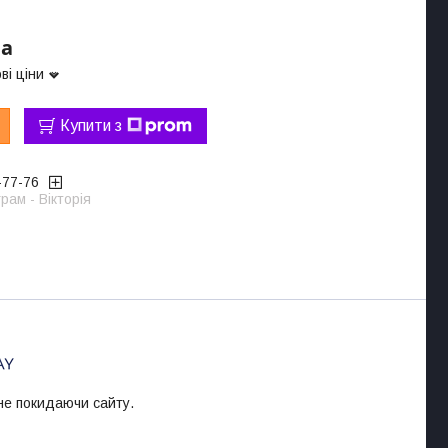
ра
ві ціни
Купити з
-77-76
рам - Вікторія
 не покидаючи сайту.