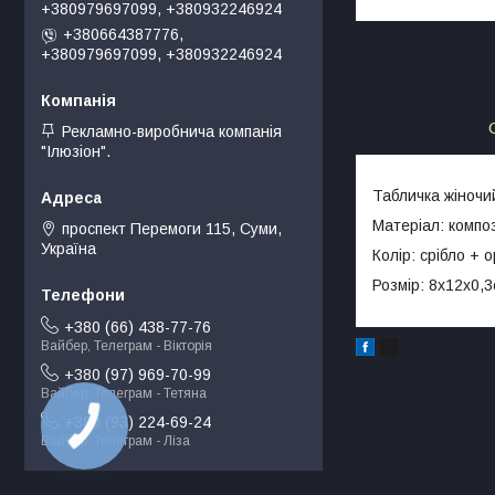
+380979697099, +380932246924
+380664387776,
+380979697099, +380932246924
Рекламно-виробнича компанія
"Ілюзіон".
Табличка жіночи
Матеріал: компо
проспект Перемоги 115, Суми,
Україна
Колір: срібло + 
Розмір: 8х12х0,
+380 (66) 438-77-76
Вайбер, Телеграм - Вікторія
+380 (97) 969-70-99
Вайбер, Телеграм - Тетяна
+380 (93) 224-69-24
КНОПКА
ЗВ'ЯЗКУ
Вайбер, Телеграм - Ліза