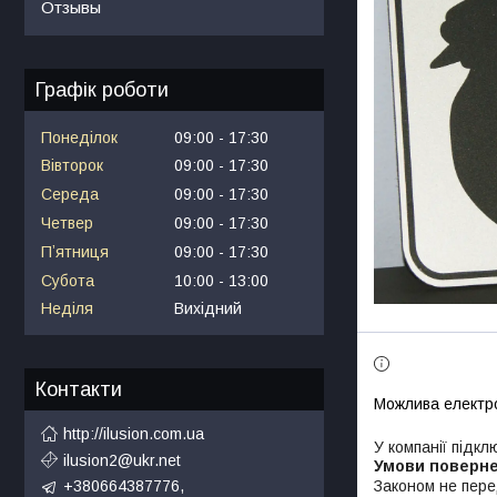
Отзывы
Графік роботи
Понеділок
09:00
17:30
Вівторок
09:00
17:30
Середа
09:00
17:30
Четвер
09:00
17:30
Пʼятниця
09:00
17:30
Субота
10:00
13:00
Неділя
Вихідний
Контакти
http://ilusion.com.ua
У компанії підкл
ilusion2@ukr.net
Законом не пере
+380664387776,