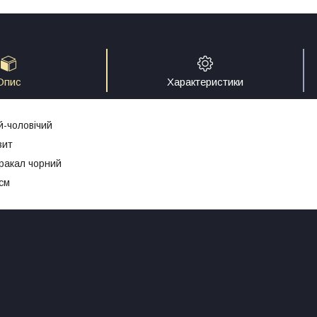
Опис
Характеристики
й-чоловічий
зит
оракал чорний
3см