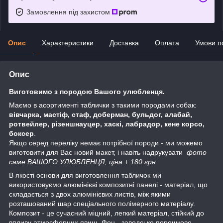
Замовлення під захистом
Опис
Характеристики
Доставка
Оплата
Умови п
Опис
Виготовимо з породою Вашого улюбленця.
Маємо в асортименті таблички з такими породами собак:
вівчарка, мастіф, стаф, доберман, бульдог, алабай,
ротвейлер, різеншнауцер, хаскі, лабрадор, кене корсо,
боксер
.
Якщо серед переліку немає потрібної породи - ми можемо
виготовити для Вас новий макет, і навіть надрукувати
фото
саме ВАШОГО УЛЮБЛЕНЦЯ, ціна + 180 грн
В якості основи для виготовлення табличок ми
використовуємо алюмінієві композитні панелі - матеріал, що
складається з двох алюмінієвих листів, між якими
розташований шар спеціального полімерного матеріалу.
Композит - це сучасний міцний, легкий матеріал, стійкий до
впливу атмосферних явищ. Фон - заводське порошкове