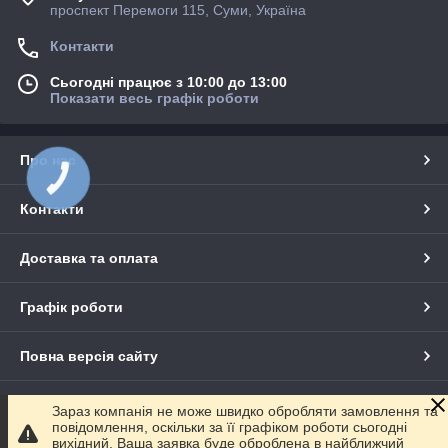
проспект Перемоги 115, Суми, Україна
Контакти
Сьогодні працює з 10:00 до 13:00
Показати весь графік роботи
Про нас
КНОПКА
ЗВ'ЯЗКУ
Контакти
Доставка та оплата
Графік роботи
Повна версія сайту
Сайт створено на маркетплейсі
Prom.ua
Зараз компанія не може швидко обробляти замовлення та
повідомлення, оскільки за її графіком роботи сьогодні
вихідний. Ваша заявка буде оброблена в найближчий