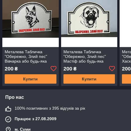
Металева Табличка
Металева Табличка
Мета
"Обережно, Злий пес"
"Обережно, Злий пес"
"Обе
Вівчарка або будь-яка
Мастіф або будь-яка
Хаск
порода собаки
порода собаки
соба
200
200
200
₴
₴
Купити
Купити
Про нас
100% позитивних з 395 відгуків за рік
Працює з 27.08.2009
м. Суми