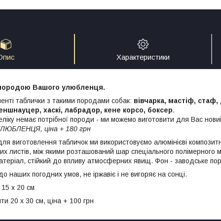
Опис
Характеристики
породою Вашого улюбленця.
енті таблички з такими породами собак:
вівчарка, мастіф, стаф,
еншнауцер, хаскі, лабрадор, кене корсо, боксер
.
ліку немає потрібної породи - ми можемо виготовити для Вас новий
ЛЮБЛЕНЦЯ, ціна + 180 грн
 для виготовлення табличок ми використовуємо алюмінієві композитн
вих листів, між якими розташований шар спеціального полімерного м
матеріал, стійкий до впливу атмосферних явищ. Фон - заводське п
до наших погодних умов, не іржавіє і не вигоряє на сонці.
 15 х 20 см
и 20 х 30 см, ціна + 100 грн