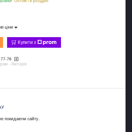
правки
Оптом і в роздріб
5
ві ціни
Купити з
-77-76
рам - Вікторія
 не покидаючи сайту.