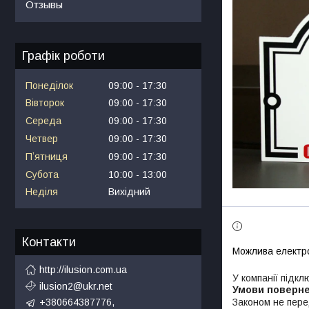
Отзывы
Графік роботи
Понеділок
09:00
17:30
Вівторок
09:00
17:30
Середа
09:00
17:30
Четвер
09:00
17:30
Пʼятниця
09:00
17:30
Субота
10:00
13:00
Неділя
Вихідний
Контакти
http://ilusion.com.ua
У компанії підкл
ilusion2@ukr.net
Законом не пере
+380664387776,