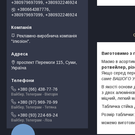
+380979697099, +380932246924
+380664387776,
+380979697099, +380932246924
Рекламно-виробнича компанія
"Ілюзіон".
Виготовимо з 
Маємо в асортим
проспект Перемоги 115, Суми,
ротвейлер, різ
Україна
Якщо серед пере
саме ВАШОГО У
В якості основи
+380 (66) 438-77-76
з двох алюмініє
Вайбер, Телеграм - Вікторія
міцний, легкий 
+380 (97) 969-70-99
Табличка стійка 
Вайбер, Телеграм - Тетяна
Розмір таблички:
+380 (93) 224-69-24
Вайбер, Телеграм - Ліза
можемо виготовит