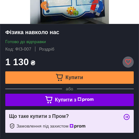
Фізика навколо нас
Готово до відправки
Код: ФІЗ-007
Роздріб
1 130
₴
Купити
або
Купити з
Що таке купити з Пром?
Замовлення під захистом