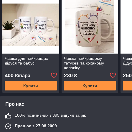
Чашки для найкращих
Чашка найкращому
Чаш
дідуся та бабусі
татусеві та коханому
Діду
чоловіку
400
230
250
₴/пара
₴
Купити
Купити
Про нас
100% позитивних з 395 відгуків за рік
Працює з 27.08.2009