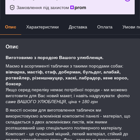
Замовлення під захистом
Опис
Характеристики
Доставка
Оплата
Умови п
Опис
Виготовимо з породою Вашого улюбленця.
Маємо в асортименті таблички з такими породами собак:
вівчарка, мастіф, стаф, доберман, бульдог, алабай,
ротвейлер, різеншнауцер, хаскі, лабрадор, кене корсо,
боксер
.
Якщо серед переліку немає потрібної породи - ми можемо
виготовити для Вас новий макет, і навіть надрукувати
фото
саме ВАШОГО УЛЮБЛЕНЦЯ, ціна + 180 грн
В якості основи для виготовлення табличок ми
використовуємо алюмінієві композитні панелі - матеріал, що
складається з двох алюмінієвих листів, між якими
розташований шар спеціального полімерного матеріалу.
Композит - це сучасний міцний, легкий матеріал, стійкий до
впливу атмосферних явищ. Фон - заводське порошкове