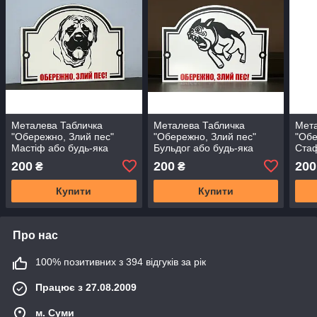
Металева Табличка
Металева Табличка
Мета
"Обережно, Злий пес"
"Обережно, Злий пес"
"Обе
Мастіф або будь-яка
Бульдог або будь-яка
Стаф
порода собаки
порода собаки
поро
200
200
200
₴
₴
Купити
Купити
Про нас
100% позитивних з 394 відгуків за рік
Працює з 27.08.2009
м. Суми