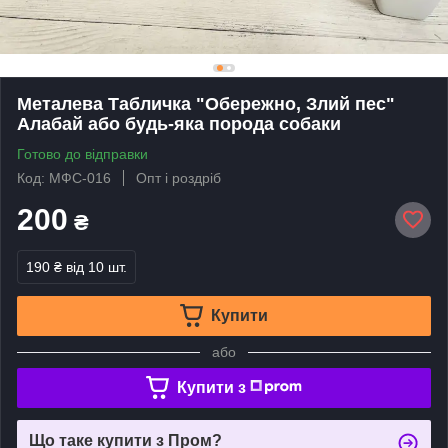
Металева Табличка "Обережно, Злий пес"
Алабай або будь-яка порода собаки
Готово до відправки
Код: МФС-016
Опт і роздріб
200
₴
190 ₴
від 10 шт.
Купити
або
Купити з
Що таке купити з Пром?