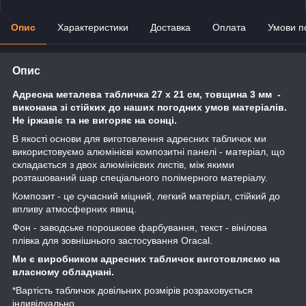
Опис
Характеристики
Доставка
Оплата
Умови п
Опис
Адресна металева табличка 27 х 21 см, товщина 3 мм -
виконана зі стійких до наших погодних умов матеріалів.
Не іржавіє та не вигоряє на сонці.
В якості основи для виготовлення адресних табличок ми
використовуємо алюмінієві композитні панелі - матеріал, що
складається з двох алюмінієвих листів, між якими
розташований шар спеціального полімерного матеріалу.
Композит - це сучасний міцний, легкий матеріал, стійкий до
впливу атмосферних явищ.
Фон - заводське порошкове фарбування, текст - вінілова
плівка для зовнішнього застосування Oracal.
Ми є виробником адресних табличок виготовляємо на
власному обладнані.
*Вартість табличок довільних розмірів розраховується
індивідуально.