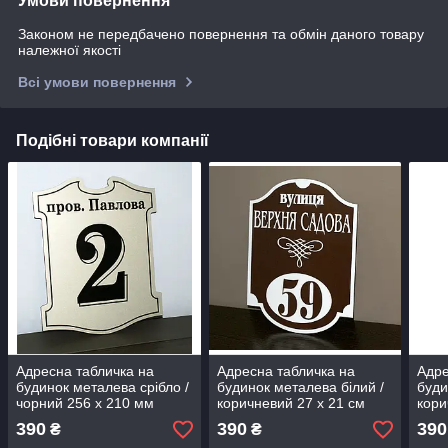
Умови повернення
Законом не передбачено повернення та обмін даного товару
належної якості
Всі умови повернення
Подібні товари компанії
Адресна табличка на
Адресна табличка на
Адре
будинок металева срібло /
будинок металева білий /
буди
чорний 256 х 210 мм
коричневий 27 х 21 см
кори
210
390
390
390
₴
₴